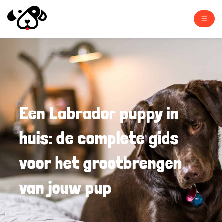
Een Labrador puppy in
huis: de complete gids
voor het grootbrengen
van jouw pup