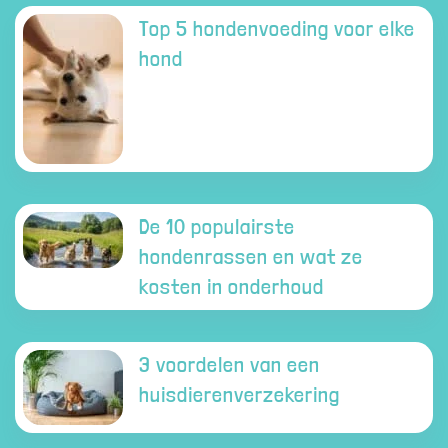
Top 5 hondenvoeding voor elke
hond
De 10 populairste
hondenrassen en wat ze
kosten in onderhoud
3 voordelen van een
huisdierenverzekering