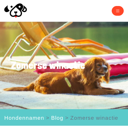
Zomerse winactie
Hondennamen
>
Blog
>
Zomerse winactie