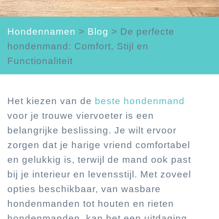
Hondennamen
>
Blog
>
De perfecte
hondenmand: Comfort, Stijl en
Functionaliteit
Het kiezen van de
beste hondenmand
voor je trouwe viervoeter is een
belangrijke beslissing. Je wilt ervoor
zorgen dat je harige vriend comfortabel
en gelukkig is, terwijl de mand ook past
bij je interieur en levensstijl. Met zoveel
opties beschikbaar, van wasbare
hondenmanden tot houten en rieten
hondenmanden, kan het een uitdaging