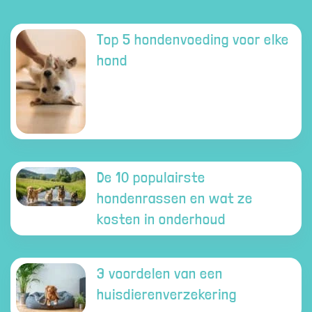
Top 5 hondenvoeding voor elke
hond
De 10 populairste
hondenrassen en wat ze
kosten in onderhoud
3 voordelen van een
huisdierenverzekering