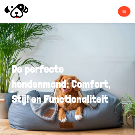
De perfecte
hondenmand: Comfort,
Stijl en Functionaliteit