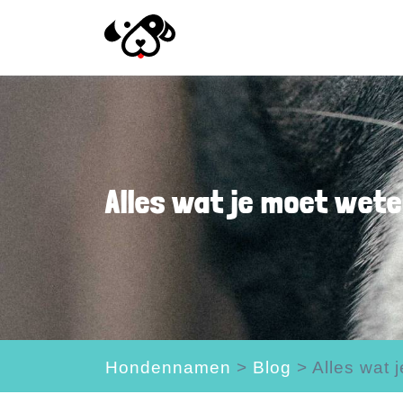
Alles wat je moet wete
Hondennamen
>
Blog
>
Alles wat 