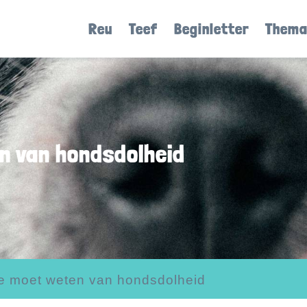
Reu
Teef
Beginletter
Thema
n van hondsdolheid
je moet weten van hondsdolheid