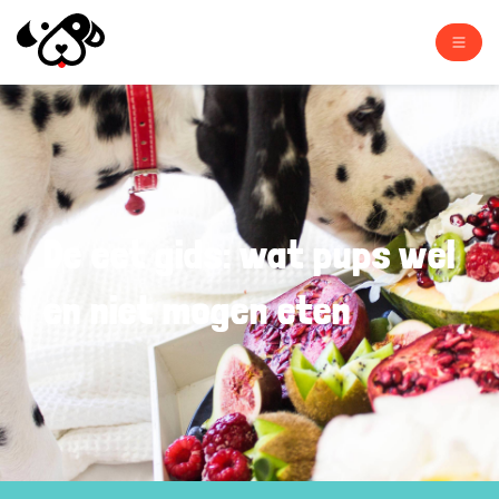
De eet gids: wat pups wel
en niet mogen eten