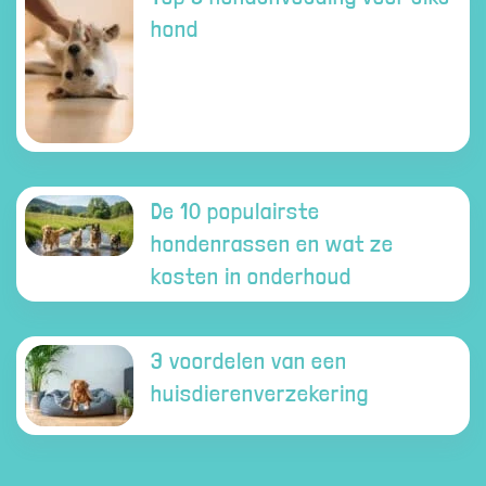
hond
De 10 populairste
hondenrassen en wat ze
kosten in onderhoud
3 voordelen van een
huisdierenverzekering