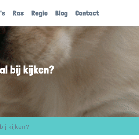
's
Ras
Regio
Blog
Contact
l bij kijken?
ij kijken?