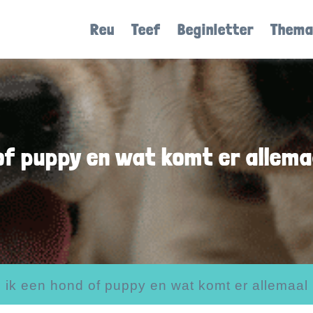
Reu
Teef
Beginletter
Thema
of puppy en wat komt er allemaa
ik een hond of puppy en wat komt er allemaal b