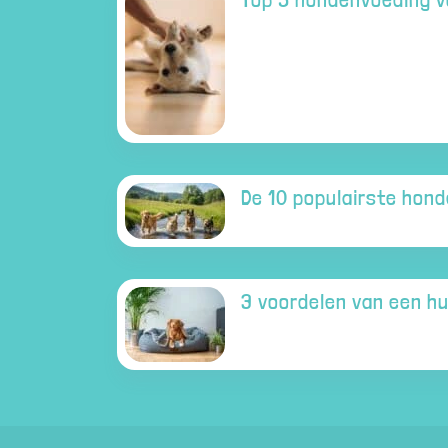
De 10 populairste hon
3 voordelen van een h