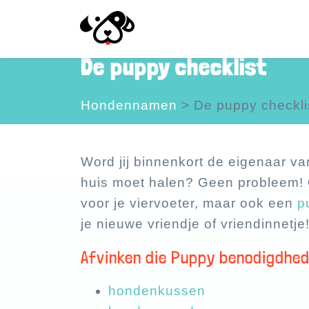
De puppy checklist
Hondennamen
>
De puppy checkli
Word jij binnenkort de eigenaar va
huis moet halen? Geen probleem! 
voor je viervoeter, maar ook een
p
je nieuwe vriendje of vriendinnetje
Afvinken die Puppy benodigdhed
hondenkussen