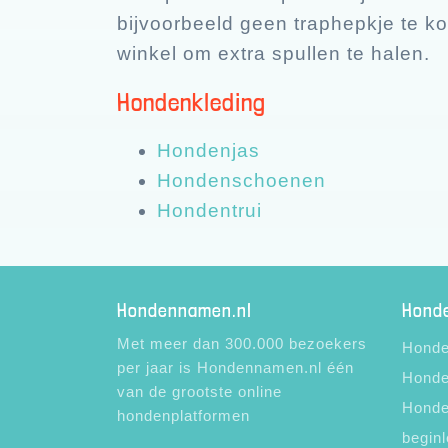
bijvoorbeeld geen traphepkje te ko
winkel om extra spullen te halen.
Hondenkleding
Hondenjas
Hondenschoenen
Hondentrui
Hondennamen.nl
Hond
Met meer dan 300.000 bezoekers
Honde
per jaar is Hondennamen.nl één
Honde
van de grootste online
Honde
hondenplatformen
beginl