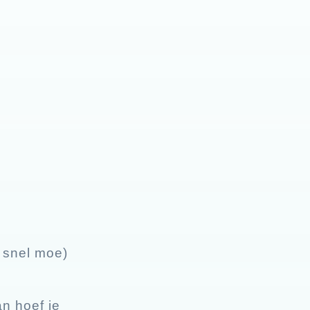
 snel moe)
an hoef je