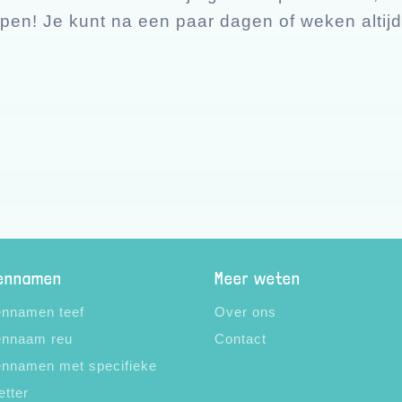
pen! Je kunt na een paar dagen of weken altijd
ennamen
Meer weten
nnamen teef
Over ons
nnaam reu
Contact
nnamen met specifieke
etter