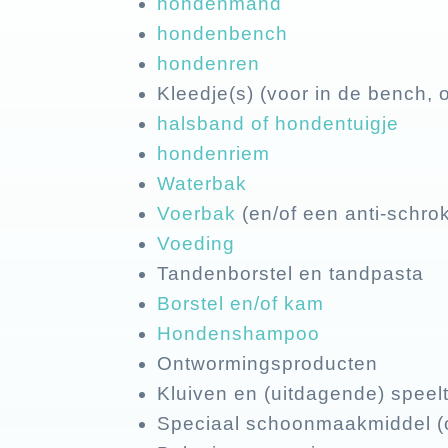
hondenmand
hondenbench
hondenren
Kleedje(s) (voor in de bench, o
halsband of hondentuigje
hondenriem
Waterbak
Voerbak
(en/of een anti-schro
Voeding
Tandenborstel en tandpasta
Borstel en/of kam
Hondenshampoo
Ontwormingsproducten
Kluiven en (uitdagende) speelt
Speciaal schoonmaakmiddel (om