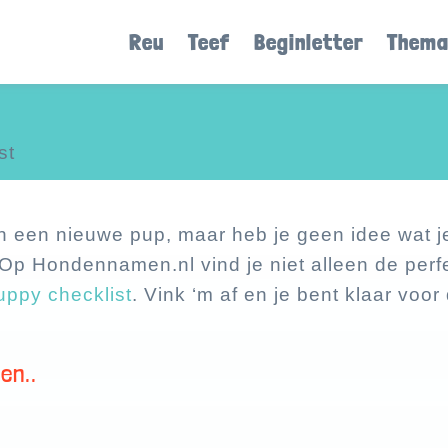
Reu
Teef
Beginletter
Thema
st
n een nieuwe pup, maar heb je geen idee wat je
Op Hondennamen.nl vind je niet alleen de per
uppy checklist
. Vink ‘m af en je bent klaar voo
!
en..