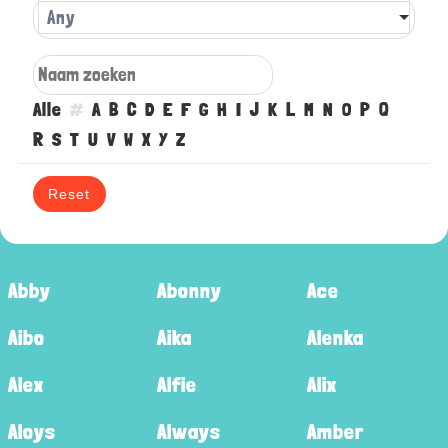
Any
Alle
#
A
B
C
D
E
F
G
H
I
J
K
L
M
N
O
P
Q
R
S
T
U
V
W
X
Y
Z
Reset
Abby
Abonny
Ace
Aibo
Aika
Alenka
Alex
Alfie
Alix
Aloys
Always
Amber