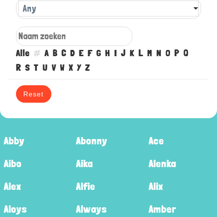
Any
Alle
#
A
B
C
D
E
F
G
H
I
J
K
L
M
N
O
P
Q
R
S
T
U
V
W
X
Y
Z
Reset
Abby
Abonny
Ace
Aibo
Aika
Alenka
Alex
Alfie
Alix
Aloys
Always
Amber