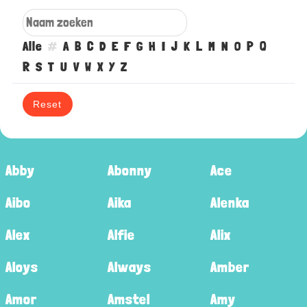
Alle
#
A
B
C
D
E
F
G
H
I
J
K
L
M
N
O
P
Q
R
S
T
U
V
W
X
Y
Z
Reset
Abby
Abonny
Ace
Aibo
Aika
Alenka
Alex
Alfie
Alix
Aloys
Always
Amber
Amor
Amstel
Amy