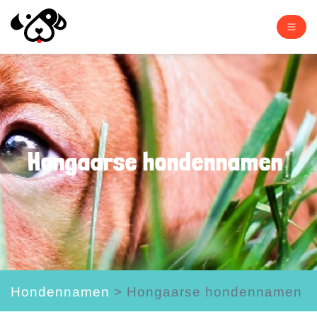
Hongaarse hondennamen
Hondennamen
>
Hongaarse hondennamen