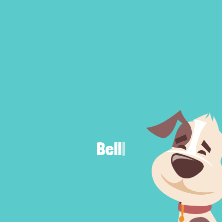
Max
|