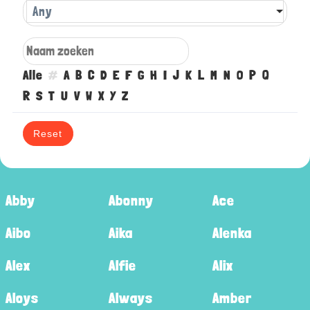
Any
Alle
#
A
B
C
D
E
F
G
H
I
J
K
L
M
N
O
P
Q
R
S
T
U
V
W
X
Y
Z
Reset
Abby
Abonny
Ace
Aibo
Aika
Alenka
Alex
Alfie
Alix
Aloys
Always
Amber