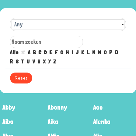
Any
Alle
#
A
B
C
D
E
F
G
H
I
J
K
L
M
N
O
P
Q
R
S
T
U
V
W
X
Y
Z
Reset
Abby
Abonny
Ace
Aibo
Aika
Alenka
Alex
Alfie
Alix