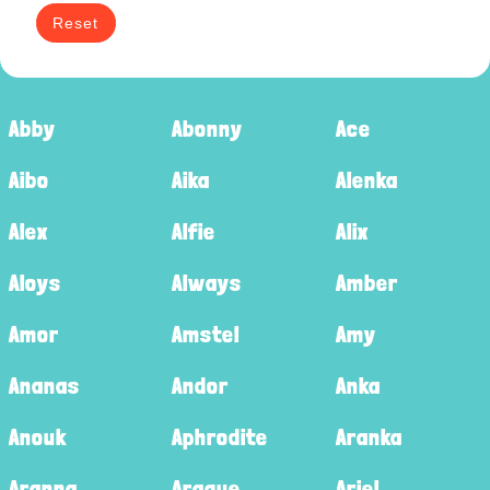
Reset
Abby
Abonny
Ace
Aibo
Aika
Alenka
Alex
Alfie
Alix
Aloys
Always
Amber
Amor
Amstel
Amy
Ananas
Andor
Anka
Anouk
Aphrodite
Aranka
Aranna
Araque
Ariel