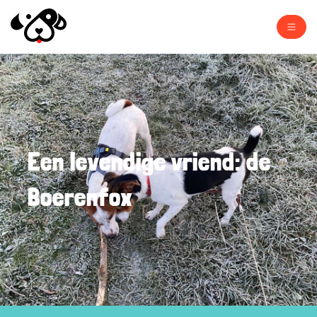
Een levendige vriend: de
Boerenfox