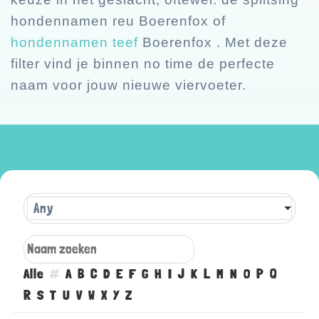
hondennamen reu Boerenfox of
hondennamen teef
Boerenfox . Met deze
filter vind je binnen no time de perfecte
naam voor jouw nieuwe viervoeter.
Any
Alle
#
A
B
C
D
E
F
G
H
I
J
K
L
M
N
O
P
Q
R
S
T
U
V
W
X
Y
Z