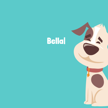
Max
|