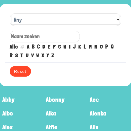
Any
Alle
#
A
B
C
D
E
F
G
H
I
J
K
L
M
N
O
P
Q
R
S
T
U
V
W
X
Y
Z
Reset
Abby
Abonny
Ace
Aibo
Aika
Alenka
Alex
Alfie
Alix